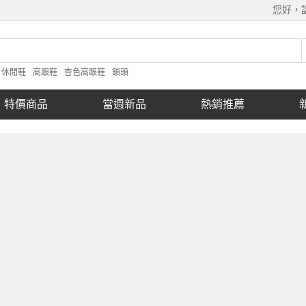
您好，
休閒鞋
高跟鞋
杏色高跟鞋
鎖頭
特價商品
當週新品
熱銷推薦