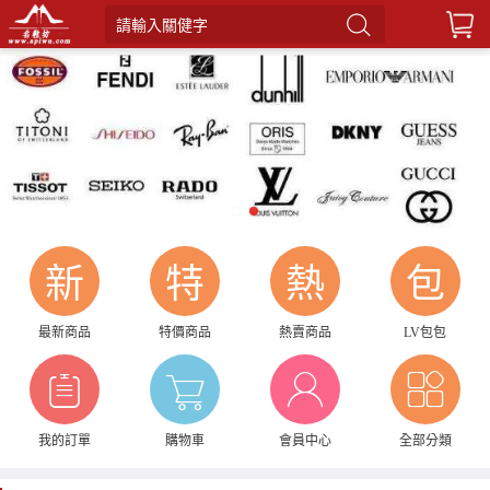
請輸入關健字
1
2
新
特
熱
包
最新商品
特價商品
熱賣商品
LV包包
我的訂單
購物車
會員中心
全部分類