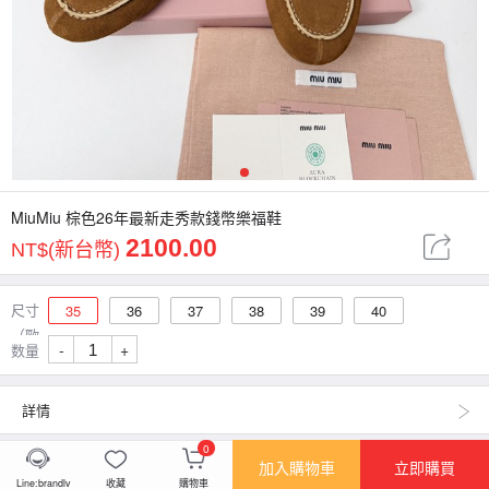
1
MiuMiu 棕色26年最新走秀款錢幣樂福鞋
2100.00
NT$(新台幣)
尺寸
35
36
37
38
39
40
（歐
-
+
数量
碼）
詳情
0
加入購物車
立即購買
Line:brandlv
收藏
購物車