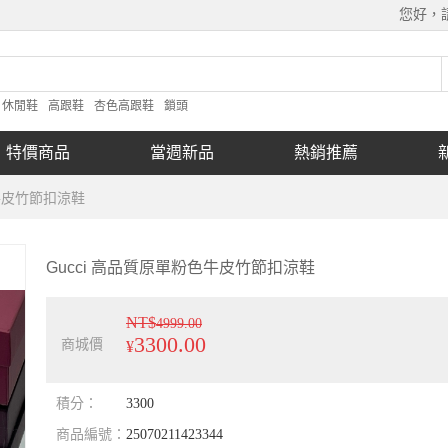
您好，
休閒鞋
高跟鞋
杏色高跟鞋
鎖頭
特價商品
當週新品
熱銷推薦
色牛皮竹節扣涼鞋
Gucci 高品質原單粉色牛皮竹節扣涼鞋
NT$
4999.00
3300.00
商城價
¥
積分：
3300
商品編號：
25070211423344