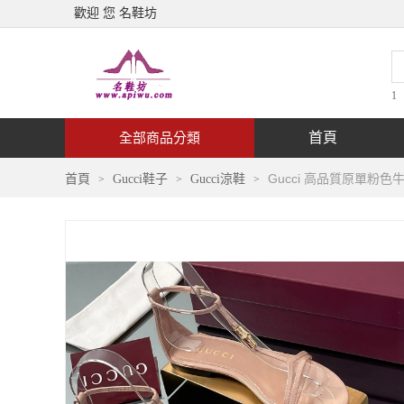
歡迎 您 名鞋坊
1
首頁
全部商品分類
Gucci 高品質原單粉
首頁
Gucci鞋子
Gucci涼鞋
>
>
>