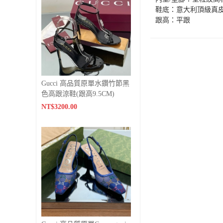
鞋底：意大利頂級真
跟高：平跟
Gucci 高品質原單水鑽竹節黑
色高跟涼鞋(跟高9.5CM)
NT$3200.00