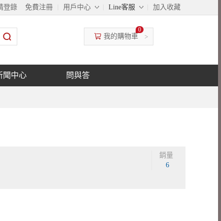
◇
◇
請登錄
免費注冊
用戶中心
Line客服
加入收藏
0
我的購物車
>
新聞中心
問與答
銷量
6