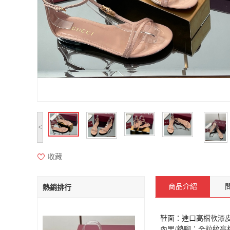
<
收藏
商品介紹
熱銷排行
鞋面：進口高檔軟漆皮
內里/墊腳：全粒紋高