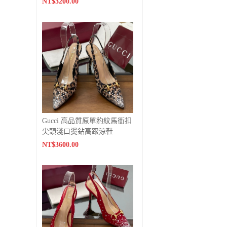
NT$3200.00
Gucci 高品質原單豹紋馬銜扣
尖頭淺口燙鉆高跟涼鞋
NT$3600.00