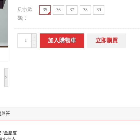
尺寸(歐
35
36
37
38
39
碼)：
+
加入購物車
立即購買
-
>
問與答
 /金屬皮
檔小羊皮