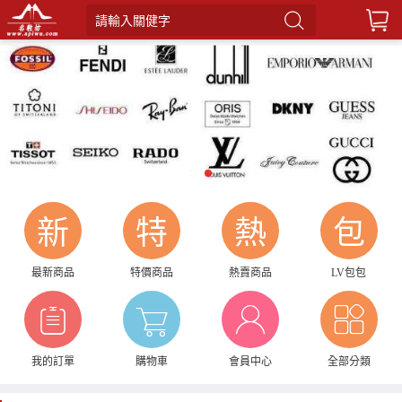
請輸入關健字
1
2
新
特
熱
包
最新商品
特價商品
熱賣商品
LV包包
我的訂單
購物車
會員中心
全部分類