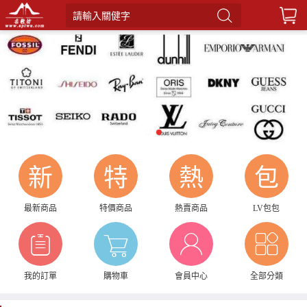
請輸入關健字
1
2
新
特
熱
包
最新商品
特價商品
熱賣商品
LV包包
我的訂單
購物車
會員中心
全部分類