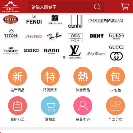
請輸入關健字
1
2
新
特
熱
包
最新商品
特價商品
熱賣商品
LV包包
我的訂單
購物車
會員中心
全部分類